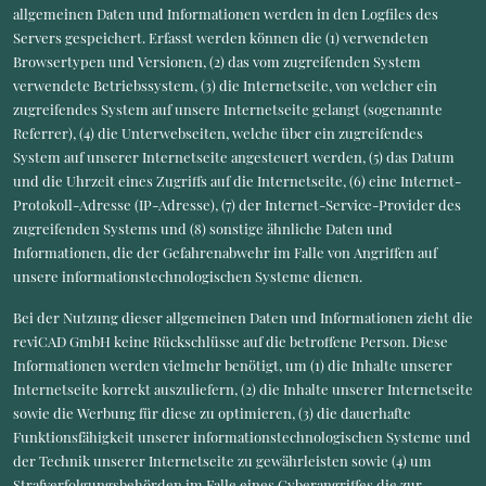
allgemeinen Daten und Informationen werden in den Logfiles des
Servers gespeichert. Erfasst werden können die (1) verwendeten
Browsertypen und Versionen, (2) das vom zugreifenden System
verwendete Betriebssystem, (3) die Internetseite, von welcher ein
zugreifendes System auf unsere Internetseite gelangt (sogenannte
Referrer), (4) die Unterwebseiten, welche über ein zugreifendes
System auf unserer Internetseite angesteuert werden, (5) das Datum
und die Uhrzeit eines Zugriffs auf die Internetseite, (6) eine Internet-
Protokoll-Adresse (IP-Adresse), (7) der Internet-Service-Provider des
zugreifenden Systems und (8) sonstige ähnliche Daten und
Informationen, die der Gefahrenabwehr im Falle von Angriffen auf
unsere informationstechnologischen Systeme dienen.
Bei der Nutzung dieser allgemeinen Daten und Informationen zieht die
reviCAD GmbH keine Rückschlüsse auf die betroffene Person. Diese
Informationen werden vielmehr benötigt, um (1) die Inhalte unserer
Internetseite korrekt auszuliefern, (2) die Inhalte unserer Internetseite
sowie die Werbung für diese zu optimieren, (3) die dauerhafte
Funktionsfähigkeit unserer informationstechnologischen Systeme und
der Technik unserer Internetseite zu gewährleisten sowie (4) um
Strafverfolgungsbehörden im Falle eines Cyberangriffes die zur