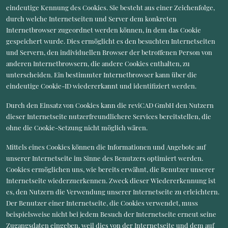
eindeutige Kennung des Cookies. Sie besteht aus einer Zeichenfolge,
durch welche Internetseiten und Server dem konkreten
Internetbrowser zugeordnet werden können, in dem das Cookie
gespeichert wurde. Dies ermöglicht es den besuchten Internetseiten
und Servern, den individuellen Browser der betroffenen Person von
anderen Internetbrowsern, die andere Cookies enthalten, zu
unterscheiden. Ein bestimmter Internetbrowser kann über die
eindeutige Cookie-ID wiedererkannt und identifiziert werden.
Durch den Einsatz von Cookies kann die reviCAD GmbH den Nutzern
dieser Internetseite nutzerfreundlichere Services bereitstellen, die
ohne die Cookie-Setzung nicht möglich wären.
Mittels eines Cookies können die Informationen und Angebote auf
unserer Internetseite im Sinne des Benutzers optimiert werden.
Cookies ermöglichen uns, wie bereits erwähnt, die Benutzer unserer
Internetseite wiederzuerkennen. Zweck dieser Wiedererkennung ist
es, den Nutzern die Verwendung unserer Internetseite zu erleichtern.
Der Benutzer einer Internetseite, die Cookies verwendet, muss
beispielsweise nicht bei jedem Besuch der Internetseite erneut seine
Zugangsdaten eingeben, weil dies von der Internetseite und dem auf