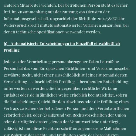
anderen Mitarbeiter wenden. Der betroffenen Person steht es ferner
frei, im Zusammenhang mit der Nutzung von Diensten der
Informationsgesellschaft, ungeachtet der Richtlinie 2002/58/EG, ihr
Widerspruchsrecht mittels automatisierter Verfahren auszuüben, bei
denen technische Spezifikationen verwendet werden.
h) Automatisierte Entscheidungen im Einzelfall einschließlich
Profiling
Jede von der Verarbeitung personenbezogener Daten betroffene
Person hat das vom Europäischen Richtlinien- und Verordnungsgeber
gewährte Recht, nicht einer ausschließlich auf einer automatisierten
Verarbeitung — einschließlich Profiling — beruhenden Entscheidung
unterworfen zu werden, die ihr gegenüber rechtliche Wirkung
entfaltet oder sie in ähnlicher Weise erheblich beeinträchtigt, sofern
die Entscheidung (1) nicht für den Abschluss oder die Erfüllung eines
Vertrags zwischen der betroffenen Person und dem Verantwortlichen
erforderlich ist, oder (2) aufgrund von Rechtsvorschriften der Union
oder der Mitgliedstaaten, denen der Verantwortliche unterliegt,
zulässig ist und diese Rechtsvorschriften angemessene Maßnahmen
zur Wahrung der Rechte und Freiheiten sowie der berechtigten