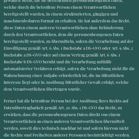
gewährte Recht, die sie betreffenden personenbezogenen Daten,
welche durch die betroffene Person einem Verantwortlichen
bereitgestellt wurden, in einem strukturierten, gängigen und
maschinenlesbaren Format zu erhalten. Sie hat außerdem das Recht,
diese Daten einem anderen Verantwortlichen ohne Behinderung
durch den Verantwortlichen, dem die personenbezogenen Daten
bereitgestellt wurden, zu übermitteln, sofern die Verarbeitung auf der
Einwilligung gemäß Art. 6 Abs. 1 Buchstabe a DS-GVO oder Art. 9 Abs. 2
Buchstabe a DS-GVO oder auf einem Vertrag gemäß Art. 6 Abs. 1
Buchstabe b DS-GVO beruht und die Verarbeitung mithilfe
automatisierter Verfahren erfolgt, sofern die Verarbeitung nicht für die
Wahrnehmung einer Aufgabe erforderlich ist, die im öffentlichen
Interesse liegt oder in Ausübung öffentlicher Gewalt erfolgt, welche
dem Verantwortlichen übertragen wurde.
Ferner hat die betroffene Person bei der Ausübung ihres Rechts auf
Datenübertragbarkeit gemäß Art. 20 Abs. 1 DS-GVO das Recht, zu
erwirken, dass die personenbezogenen Daten direkt von einem
Verantwortlichen an einen anderen Verantwortlichen übermittelt
werden, soweit dies technisch machbar ist und sofern hiervon nicht
die Rechte und Freiheiten anderer Personen beeinträchtigt werden.