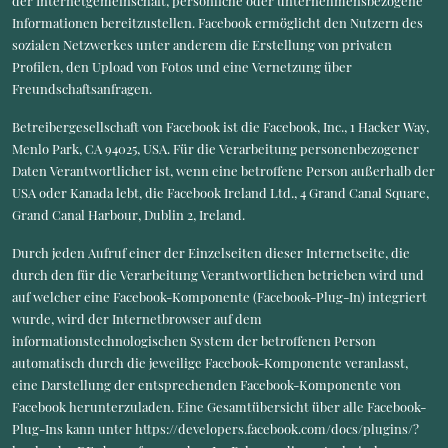
der Internetgemeinschaft, persönliche oder unternehmensbezogene
Informationen bereitzustellen. Facebook ermöglicht den Nutzern des
sozialen Netzwerkes unter anderem die Erstellung von privaten
Profilen, den Upload von Fotos und eine Vernetzung über
Freundschaftsanfragen.
Betreibergesellschaft von Facebook ist die Facebook, Inc., 1 Hacker Way,
Menlo Park, CA 94025, USA. Für die Verarbeitung personenbezogener
Daten Verantwortlicher ist, wenn eine betroffene Person außerhalb der
USA oder Kanada lebt, die Facebook Ireland Ltd., 4 Grand Canal Square,
Grand Canal Harbour, Dublin 2, Ireland.
Durch jeden Aufruf einer der Einzelseiten dieser Internetseite, die
durch den für die Verarbeitung Verantwortlichen betrieben wird und
auf welcher eine Facebook-Komponente (Facebook-Plug-In) integriert
wurde, wird der Internetbrowser auf dem
informationstechnologischen System der betroffenen Person
automatisch durch die jeweilige Facebook-Komponente veranlasst,
eine Darstellung der entsprechenden Facebook-Komponente von
Facebook herunterzuladen. Eine Gesamtübersicht über alle Facebook-
Plug-Ins kann unter https://developers.facebook.com/docs/plugins/?