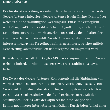
Google AdSense
Der für die Verarbeitung Verantwortliche hat auf dieser Internetseite
Google AdSense integriert. Google AdSense ist ein Online-Dienst, über
welchen eine Vermittlung von Werbung auf Drittseiten ermöglicht
wird. Google AdSense beruht auf einem Algorithmus, welcher die auf
Drittseiten angezeigten Werbeanzeigen passend zu den Inhalten der
jeweiligen Drittseite auswählt. Google AdSense gestattet ein
interessenbezogenes Targeting des Internetnutzers, welches mittels
Generierung von individuellen Benutzerprofilen umgesetzt wird.
Betreibergesellschaft der Google-AdSense-Komponente ist die Google
Ireland Limited, Gordon House, Barrow Street, Dublin, D04 E5W5,
Ireland.
Der Zweck der Google-AdSense-Komponente ist die Einbindung von
Werbeanzeigen auf unserer Internetseite. Google-AdSense setzt ein
Cookie auf dem informationstechnologischen System der betroffenen
Person. Was Cookies sind, wurde oben bereits erläutert. Mit der
Setzung des Cookies wird der Alphabet Inc. eine Analyse der
Benutzung unserer Internetseite ermöglicht. Durch jeden Aufruf einer