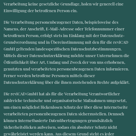
Verarbeitung keine gesetzliche Grundlage, holen wir generell eine
Einwilligung der betroffenen Person ein.
Die Verarbeitung personenbezogener Daten, beispielsweise des
Namens, der Anschrift, E-Mail-Adresse oder Telefonnummer einer
betroffenen Person, erfolgt stets im Einklang mit der Datenschutz-
Grundverordnung und in Übereinstimmung mit den für die reviCAD
GmbH geltenden landesspezifischen Datenschutzbestimmungen.
Mittels dieser Datenschutzerklärung möchte unser Unternehmen die
Öffentlichkeit über Art, Umfang und Zweck der von uns erhobenen,
genutzten und verarbeiteten personenbezogenen Daten informieren.
Ferner werden betroffene Personen mittels dieser
Datenschutzerklärung über die ihnen zustehenden Rechte aufgeklärt.
Die reviCAD GmbH hat als für die Verarbeitung Verantwortlicher
zahlreiche technische und organisatorische Maßnahmen umgesetzt,
um einen möglichst lückenlosen Schutz der über diese Internetseite
verarbeiteten personenbezogenen Daten sicherzustellen. Dennoch
können Internetbasierte Datenübertragungen grundsätzlich
Sicherheitslücken aufweisen, sodass ein absoluter Schutz nicht
gewährleistet werden kann. Aus diesem Grund steht es jeder